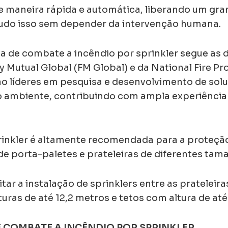
de maneira rápida e automática, liberando um gr
, tudo isso sem depender da intervenção humana.
 de combate a incêndio por sprinkler segue as di
Mutual Global (FM Global) e da National Fire Pr
o líderes em pesquisa e desenvolvimento de solu
io ambiente, contribuindo com ampla experiênci
prinkler é altamente recomendada para a proteç
 de porta-paletes e prateleiras de diferentes tam
tar a instalação de sprinklers entre as prateleir
as de até 12,2 metros e tetos com altura de até
 COMBATE A INCÊNDIO POR SPRINKLER